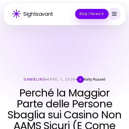
Sightsavant
Blog / News
GAMBLING
APRIL 1, 2026
Kelly Russell
K
Perché la Maggior
Parte delle Persone
Sbaglia sui Casino Non
AAMS Sicuri (E Come