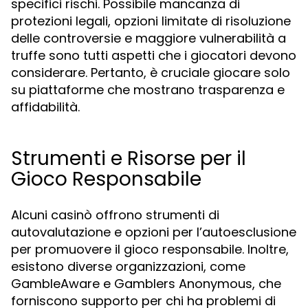
specifici rischi. Possibile mancanza di
protezioni legali, opzioni limitate di risoluzione
delle controversie e maggiore vulnerabilità a
truffe sono tutti aspetti che i giocatori devono
considerare. Pertanto, è cruciale giocare solo
su piattaforme che mostrano trasparenza e
affidabilità.
Strumenti e Risorse per il
Gioco Responsabile
Alcuni casinò offrono strumenti di
autovalutazione e opzioni per l’autoesclusione
per promuovere il gioco responsabile. Inoltre,
esistono diverse organizzazioni, come
GambleAware e Gamblers Anonymous, che
forniscono supporto per chi ha problemi di