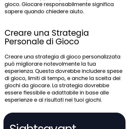
gioco. Giocare responsabilmente significa
sapere quando chiedere aiuto.
Creare una Strategia
Personale di Gioco
Creare una strategia di gioco personalizzata
può migliorare notevolmente la tua
esperienza. Questa dovrebbe includere spese
di gioco, limiti di tempo, e anche la scelta dei
giochi da giocare. La strategia dovrebbe
essere flessibile e adattabile in base alle
esperienze e ai risultati nei tuoi giochi.