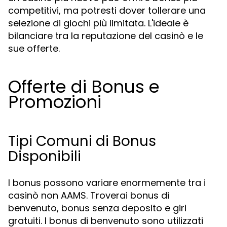
competitivi, ma potresti dover tollerare una
selezione di giochi più limitata. L'ideale è
bilanciare tra la reputazione del casinò e le
sue offerte.
Offerte di Bonus e
Promozioni
Tipi Comuni di Bonus
Disponibili
I bonus possono variare enormemente tra i
casinò non AAMS. Troverai bonus di
benvenuto, bonus senza deposito e giri
gratuiti. I bonus di benvenuto sono utilizzati