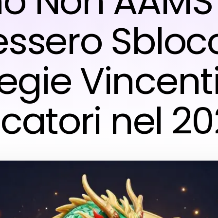
ò Non AAMS 
essero Sbloc
egie Vincenti
catori nel 2