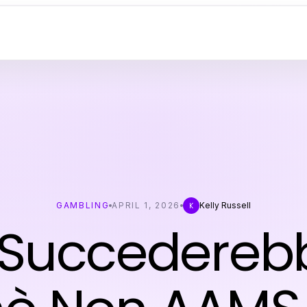
GAMBLING
APRIL 1, 2026
Kelly Russell
K
Succederebb