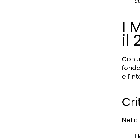
c
I 
il
Con u
fonda
e l'in
Cri
Nella
L