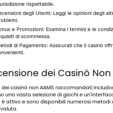
urisdizione rispettabile.
ecensioni degli Utenti:
Leggi le opinioni degli alt
roblemi.
onus e Promozioni:
Esamina i termini e le condizi
equisiti di scommessa.
etodi di Pagamento:
Assicurati che il casinò of
onvenienti.
censione dei Casinò Non
i dei casinò non AAMS raccomandati includo
o una vasta selezione di giochi e un'interfaccia
i è attivo e sono disponibili numerosi metodi 
ovaluta.