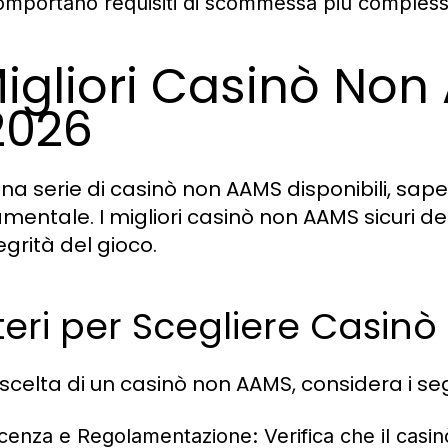
omportano requisiti di scommessa più compless
Migliori Casinò Non
 2026
na serie di casinò non AAMS disponibili, saper
mentale. I migliori casinò non AAMS sicuri del 
tegrità del gioco.
teri per Scegliere Casinò 
 scelta di un casinò non AAMS, considera i segu
icenza e Regolamentazione:
Verifica che il casi