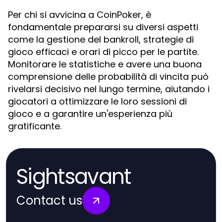
Per chi si avvicina a CoinPoker, è
fondamentale prepararsi su diversi aspetti
come la gestione del bankroll, strategie di
gioco efficaci e orari di picco per le partite.
Monitorare le statistiche e avere una buona
comprensione delle probabilità di vincita può
rivelarsi decisivo nel lungo termine, aiutando i
giocatori a ottimizzare le loro sessioni di
gioco e a garantire un'esperienza più
gratificante.
Sightsavant
Contact us