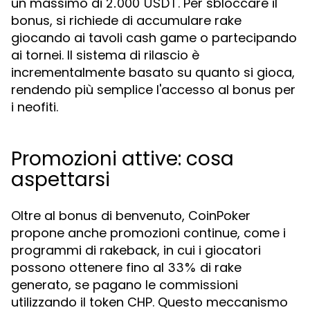
un massimo di
. Per sbloccare il
2.000 USDT
bonus, si richiede di accumulare rake
giocando ai tavoli cash game o partecipando
ai tornei. Il sistema di rilascio è
incrementalmente basato su quanto si gioca,
rendendo più semplice l'accesso al bonus per
i neofiti.
Promozioni attive: cosa
aspettarsi
Oltre al bonus di benvenuto, CoinPoker
propone anche promozioni continue, come i
programmi di rakeback, in cui i giocatori
possono ottenere fino al
di rake
33%
generato, se pagano le commissioni
utilizzando il token CHP. Questo meccanismo