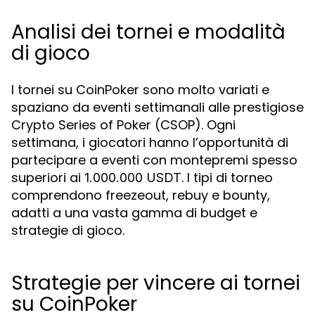
Analisi dei tornei e modalità
di gioco
I tornei su CoinPoker sono molto variati e
spaziano da eventi settimanali alle prestigiose
Crypto Series of Poker (CSOP). Ogni
settimana, i giocatori hanno l’opportunità di
partecipare a eventi con montepremi spesso
superiori ai
. I tipi di torneo
1.000.000 USDT
comprendono freezeout, rebuy e bounty,
adatti a una vasta gamma di budget e
strategie di gioco.
Strategie per vincere ai tornei
su CoinPoker