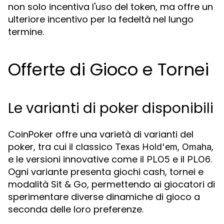
non solo incentiva l'uso del token, ma offre un
ulteriore incentivo per la fedeltà nel lungo
termine.
Offerte di Gioco e Tornei
Le varianti di poker disponibili
CoinPoker offre una varietà di varianti del
poker, tra cui il classico
,
,
Texas Hold'em
Omaha
e le versioni innovative come il
e il
.
PLO5
PLO6
Ogni variante presenta giochi cash, tornei e
modalità Sit & Go, permettendo ai giocatori di
sperimentare diverse dinamiche di gioco a
seconda delle loro preferenze.