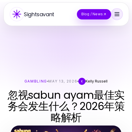
Sightsavant
Blog / News
GAMBLING
MAY 13, 2026
Kelly Russell
K
忽视sabun ayam最佳实
务会发生什么？2026年策
略解析