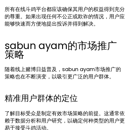
所有在线斗鸡平台都应该确保其用户的权益得到充分
的尊重。如果出现任何不公正或欺诈的情况，用户应
能够快速而方便地提出投诉并得到解决。
sabun ayam的市场推广
策略
随着线上赌博日益普及，sabun ayam市场推广的
策略也在不断演变，以吸引更广泛的用户群体。
精准用户群体的定位
了解目标受众是制定有效市场策略的前提。这通常依
赖于数据分析和用户研究，以确定何种类型的用户更
易于接受斗鸡活动。