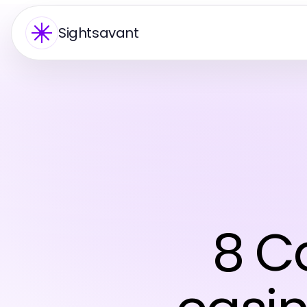
Sightsavant
8 Ca