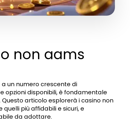
no non aams
so a un numero crescente di
te opzioni disponibili, è fondamentale
. Questo articolo esplorerà i casino non
elli più affidabili e sicuri, e
abile da adottare.