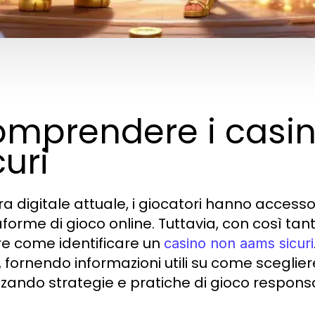
mprendere i casi
curi
era digitale attuale, i giocatori hanno acces
aforme di gioco online. Tuttavia, con così tan
e come identificare un
casino non aams sicuri
fornendo informazioni utili su come scegliere qu
zzando strategie e pratiche di gioco respons