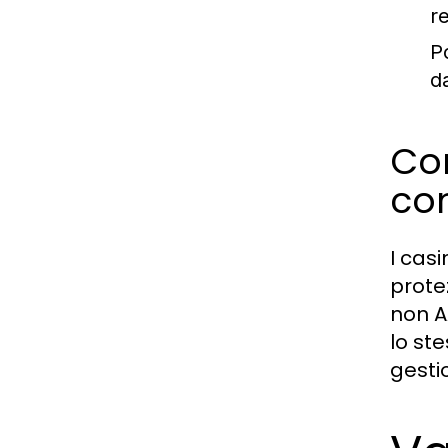
r
Po
da
Com
co
I cas
protez
non A
lo ste
gesti