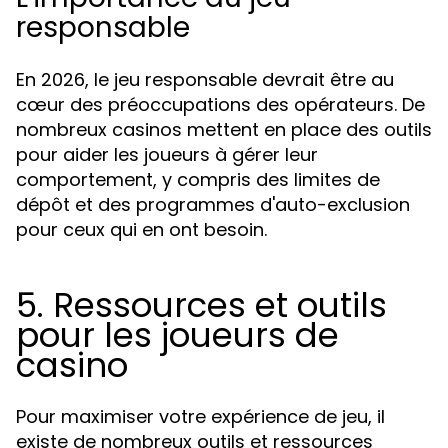
responsable
En 2026, le jeu responsable devrait être au
cœur des préoccupations des opérateurs. De
nombreux casinos mettent en place des outils
pour aider les joueurs à gérer leur
comportement, y compris des limites de
dépôt et des programmes d'auto-exclusion
pour ceux qui en ont besoin.
5. Ressources et outils
pour les joueurs de
casino
Pour maximiser votre expérience de jeu, il
existe de nombreux outils et ressources