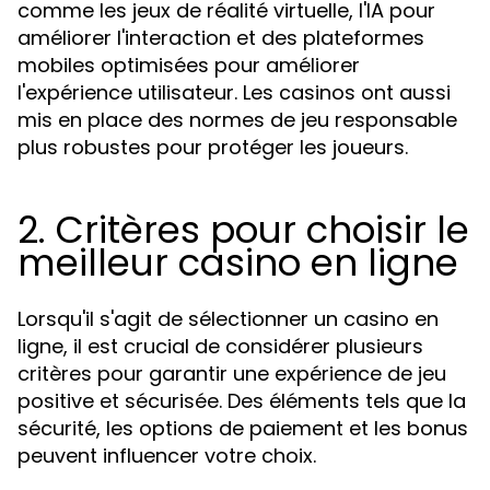
comme les jeux de réalité virtuelle, l'IA pour
améliorer l'interaction et des plateformes
mobiles optimisées pour améliorer
l'expérience utilisateur. Les casinos ont aussi
mis en place des normes de jeu responsable
plus robustes pour protéger les joueurs.
2. Critères pour choisir le
meilleur casino en ligne
Lorsqu'il s'agit de sélectionner un casino en
ligne, il est crucial de considérer plusieurs
critères pour garantir une expérience de jeu
positive et sécurisée. Des éléments tels que la
sécurité, les options de paiement et les bonus
peuvent influencer votre choix.