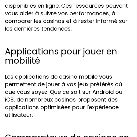
disponibles en ligne. Ces ressources peuvent
vous aider à suivre vos performances, à
comparer les casinos et à rester informé sur
les dernières tendances.
Applications pour jouer en
mobilité
Les applications de casino mobile vous
permettent de jouer à vos jeux préférés où
que vous soyez. Que ce soit sur Android ou
iOS, de nombreux casinos proposent des
applications optimisées pour l'expérience
utilisateur.