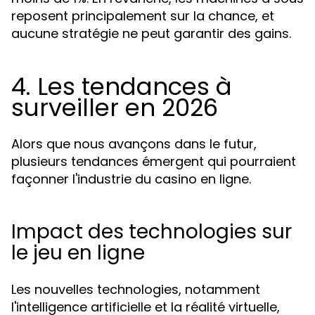
reposent principalement sur la chance, et
aucune stratégie ne peut garantir des gains.
4. Les tendances à
surveiller en 2026
Alors que nous avançons dans le futur,
plusieurs tendances émergent qui pourraient
façonner l'industrie du casino en ligne.
Impact des technologies sur
le jeu en ligne
Les nouvelles technologies, notamment
l'intelligence artificielle et la réalité virtuelle,