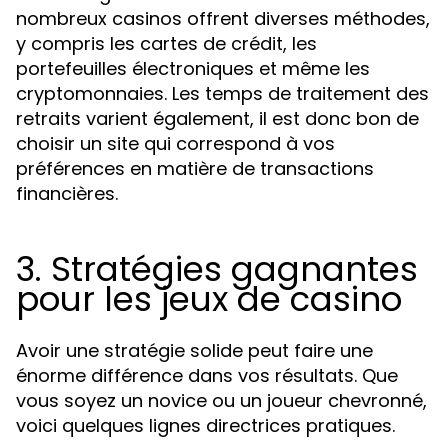
nombreux casinos offrent diverses méthodes,
y compris les cartes de crédit, les
portefeuilles électroniques et même les
cryptomonnaies. Les temps de traitement des
retraits varient également, il est donc bon de
choisir un site qui correspond à vos
préférences en matière de transactions
financières.
3. Stratégies gagnantes
pour les jeux de casino
Avoir une stratégie solide peut faire une
énorme différence dans vos résultats. Que
vous soyez un novice ou un joueur chevronné,
voici quelques lignes directrices pratiques.