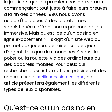
le jeu. Alors que les premiers casinos virtuels
commençaient tout juste à faire leurs preuves
à la fin des années 1990, nous avons
aujourd'hui accès à des plateformes
sophistiquées offrant une expérience de jeu
immersive. Mais qu'est-ce qu'un casino en
ligne exactement ? Il s'agit d'un site web qui
permet aux joueurs de miser sur des jeux
d'argent, tels que des machines à sous, le
poker ou la roulette, via des ordinateurs ou
des appareils mobiles. Pour ceux qui
recherchent des informations précises et des
conseils sur le
, cet
meilleur casino en ligne
article présentera également les différents
types de jeux disponibles.
Qu'est-ce qu'un casino en