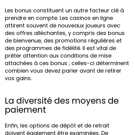
Les bonus constituent un autre facteur clé à
prendre en compte. Les casinos en ligne
attirent souvent de nouveaux joueurs avec
des offres alléchantes, y compris des bonus
de bienvenue, des promotions régulières et
des programmes de fidélité. Il est vital de
prêter attention aux conditions de mise
attachées à ces bonus ; celles-ci déterminent
combien vous devez parier avant de retirer
vos gains.
La diversité des moyens de
paiement
Enfin, les options de dépôt et de retrait
doivent également être examinées. De