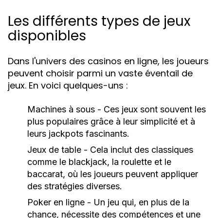
Les différents types de jeux
disponibles
Dans l'univers des casinos en ligne, les joueurs
peuvent choisir parmi un vaste éventail de
jeux. En voici quelques-uns :
Machines à sous
- Ces jeux sont souvent les
plus populaires grâce à leur simplicité et à
leurs jackpots fascinants.
Jeux de table
- Cela inclut des classiques
comme le blackjack, la roulette et le
baccarat, où les joueurs peuvent appliquer
des stratégies diverses.
Poker en ligne
- Un jeu qui, en plus de la
chance, nécessite des compétences et une