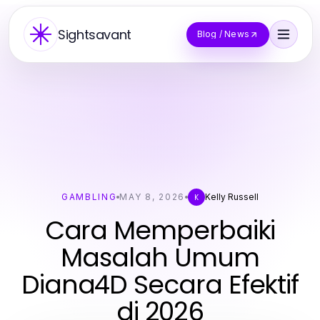
Sightsavant
Blog / News
GAMBLING
MAY 8, 2026
Kelly Russell
K
Cara Memperbaiki
Masalah Umum
Diana4D Secara Efektif
di 2026