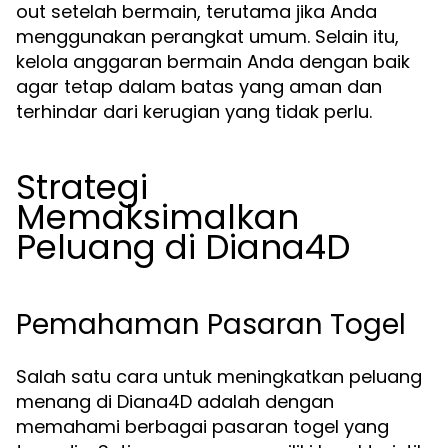
out setelah bermain, terutama jika Anda
menggunakan perangkat umum. Selain itu,
kelola anggaran bermain Anda dengan baik
agar tetap dalam batas yang aman dan
terhindar dari kerugian yang tidak perlu.
Strategi
Memaksimalkan
Peluang di Diana4D
Pemahaman Pasaran Togel
Salah satu cara untuk meningkatkan peluang
menang di Diana4D adalah dengan
memahami berbagai pasaran togel yang