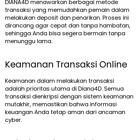
DIANA4D menawarkan berbagai metode
transaksi yang memudahkan pemain dalam
melakukan deposit dan penarikan. Proses ini
dirancang agar cepat dan tanpa hambatan,
sehingga Anda bisa segera bermain tanpa
menunggu lama.
Keamanan Transaksi Online
Keamanan dalam melakukan transaksi
adalah prioritas utama di Diana4D. Semua
transaksi dienkripsi dengan sistem keamanan
mutakhir, memastikan bahwa informasi
keuangan Anda tetap aman dari ancaman
cyber.