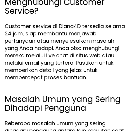
Menghubungi Customer
Service?
Customer service di Diana4D tersedia selama
24 jam, siap membantu menjawab
pertanyaan atau menyelesaikan masalah
yang Anda hadapi. Anda bisa menghubungi
mereka melalui live chat di situs web atau
melalui email yang tertera. Pastikan untuk
memberikan detail yang jelas untuk
mempercepat proses bantuan.
Masalah Umum yang Sering
Dihadapi Pengguna
Beberapa masalah umum yang sering
dihadapi pengguna antara lain kesulitan saat