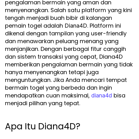
pengalaman bermain yang aman dan
menyenangkan. Salah satu platform yang kini
tengah menjadi buah bibir di kalangan
pemain togel adalah
. Platform ini
Diana4D
dikenal dengan tampilan yang user-friendly
dan menawarkan peluang menang yang
menjanjikan. Dengan berbagai fitur canggih
dan sistem transaksi yang cepat, Diana4D
memberikan pengalaman bermain yang tidak
hanya menyenangkan tetapi juga
menguntungkan. Jika Anda mencari tempat
bermain togel yang berbeda dan ingin
mendapatkan cuan maksimal,
bisa
diana4d
menjadi pilihan yang tepat.
Apa Itu Diana4D?