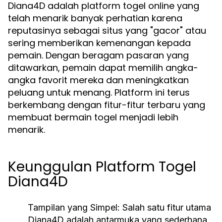
Diana4D adalah platform togel online yang
telah menarik banyak perhatian karena
reputasinya sebagai situs yang "gacor" atau
sering memberikan kemenangan kepada
pemain. Dengan beragam pasaran yang
ditawarkan, pemain dapat memilih angka-
angka favorit mereka dan meningkatkan
peluang untuk menang. Platform ini terus
berkembang dengan fitur-fitur terbaru yang
membuat bermain togel menjadi lebih
menarik.
Keunggulan Platform Togel
Diana4D
Tampilan yang Simpel:
Salah satu fitur utama
Diana4D adalah antarmuka yang sederhana,