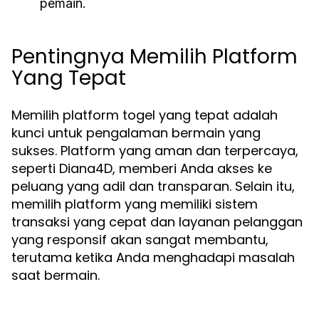
pemain.
Pentingnya Memilih Platform
Yang Tepat
Memilih platform togel yang tepat adalah
kunci untuk pengalaman bermain yang
sukses. Platform yang aman dan terpercaya,
seperti Diana4D, memberi Anda akses ke
peluang yang adil dan transparan. Selain itu,
memilih platform yang memiliki sistem
transaksi yang cepat dan layanan pelanggan
yang responsif akan sangat membantu,
terutama ketika Anda menghadapi masalah
saat bermain.