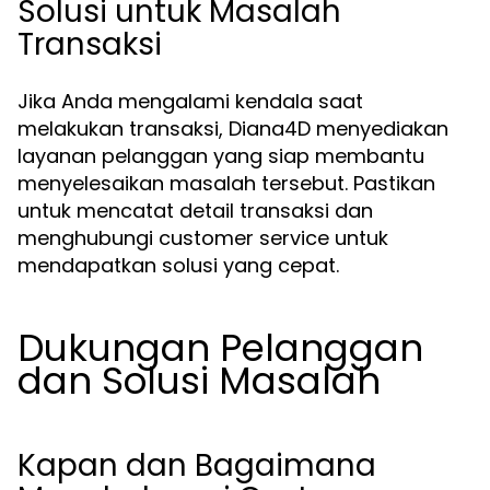
Solusi untuk Masalah
Transaksi
Jika Anda mengalami kendala saat
melakukan transaksi, Diana4D menyediakan
layanan pelanggan yang siap membantu
menyelesaikan masalah tersebut. Pastikan
untuk mencatat detail transaksi dan
menghubungi customer service untuk
mendapatkan solusi yang cepat.
Dukungan Pelanggan
dan Solusi Masalah
Kapan dan Bagaimana