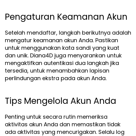
Pengaturan Keamanan Akun
Setelah mendaftar, langkah berikutnya adalah
mengatur keamanan akun Anda. Pastikan
untuk menggunakan kata sandi yang kuat
dan unik. Diana4D juga menyarankan untuk
mengaktifkan autentikasi dua langkah jika
tersedia, untuk menambahkan lapisan
perlindungan ekstra pada akun Anda.
Tips Mengelola Akun Anda
Penting untuk secara rutin memeriksa
aktivitas akun Anda dan memastikan tidak
ada aktivitas yang mencurigakan. Selalu log