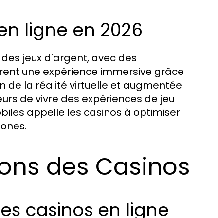
en ligne en 2026
 des jeux d'argent, avec des
offrent une expérience immersive grâce
on de la réalité virtuelle et augmentée
urs de vivre des expériences de jeu
obiles appelle les casinos à optimiser
hones.
ions des Casinos
les casinos en ligne