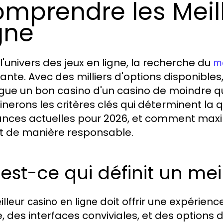
mprendre les Meil
gne
l'univers des jeux en ligne, la recherche du
me
ante. Avec des milliers d'options disponibles
ngue un bon casino d'un casino de moindre qua
nerons les critères clés qui déterminent la qu
nces actuelles pour 2026, et comment maxi
t de manière responsable.
est-ce qui définit un mei
doit offrir une expérienc
illeur casino en ligne
e, des interfaces conviviales, et des options