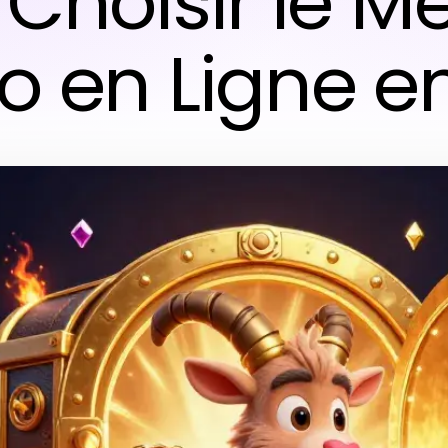
Choisir le Me
o en Ligne e