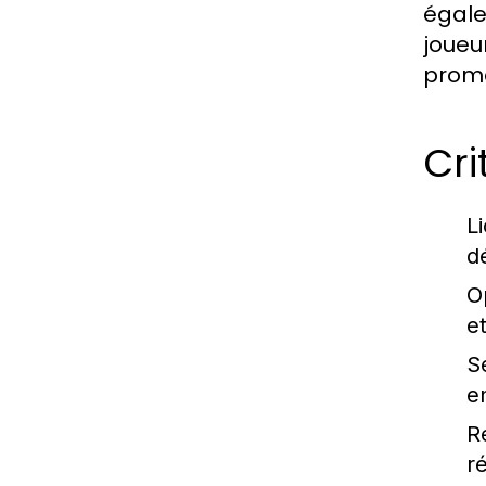
égale
joueur
promo
Cri
L
d
O
et
Se
en
R
r