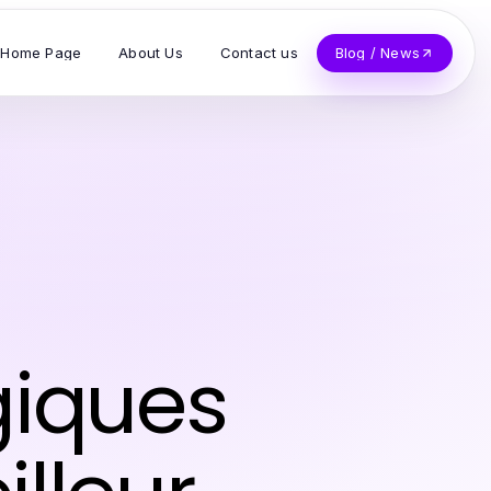
Home Page
About Us
Contact us
Blog / News
giques