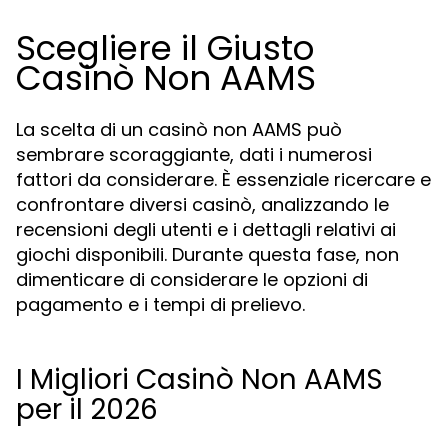
Scegliere il Giusto
Casinò Non AAMS
La scelta di un casinò non AAMS può
sembrare scoraggiante, dati i numerosi
fattori da considerare. È essenziale ricercare e
confrontare diversi casinò, analizzando le
recensioni degli utenti e i dettagli relativi ai
giochi disponibili. Durante questa fase, non
dimenticare di considerare le opzioni di
pagamento e i tempi di prelievo.
I Migliori Casinò Non AAMS
per il 2026