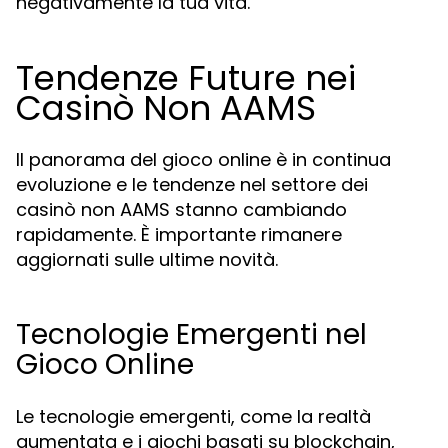
negativamente la tua vita.
Tendenze Future nei
Casinò Non AAMS
Il panorama del gioco online è in continua
evoluzione e le tendenze nel settore dei
casinò non AAMS stanno cambiando
rapidamente. È importante rimanere
aggiornati sulle ultime novità.
Tecnologie Emergenti nel
Gioco Online
Le tecnologie emergenti, come la realtà
aumentata e i giochi basati su blockchain,