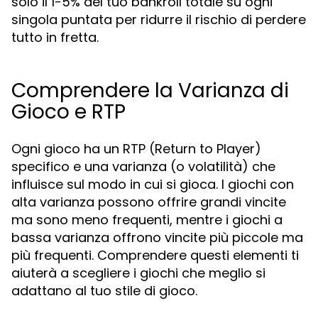
solo il 1-5% del tuo bankroll totale su ogni
singola puntata per ridurre il rischio di perdere
tutto in fretta.
Comprendere la Varianza di
Gioco e RTP
Ogni gioco ha un RTP (Return to Player)
specifico e una varianza (o volatilità) che
influisce sul modo in cui si gioca. I giochi con
alta varianza possono offrire grandi vincite
ma sono meno frequenti, mentre i giochi a
bassa varianza offrono vincite più piccole ma
più frequenti. Comprendere questi elementi ti
aiuterà a scegliere i giochi che meglio si
adattano al tuo stile di gioco.