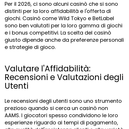
Per il 2026, ci sono alcuni casinò che si sono
distinti per la loro affidabilità e l'offerta di
giochi. Casinò come Wild Tokyo e BetLabel
sono ben valutati per la loro gamma di giochi
e i bonus competitivi. La scelta del casinò
giusto dipende anche da preferenze personali
e strategie di gioco.
Valutare l'Affidabilità:
Recensioni e Valutazioni degli
Utenti
Le recensioni degli utenti sono uno strumento
prezioso quando si cerca un casinò non
AAMS. I giocatori spesso condividono le loro
esperienze riguardo ai tempi di pagamento,