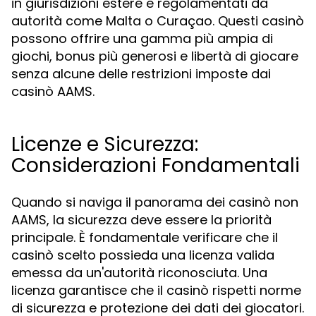
in giurisdizioni estere e regolamentati da
autorità come Malta o Curaçao. Questi casinò
possono offrire una gamma più ampia di
giochi, bonus più generosi e libertà di giocare
senza alcune delle restrizioni imposte dai
casinò AAMS.
Licenze e Sicurezza:
Considerazioni Fondamentali
Quando si naviga il panorama dei casinò non
AAMS, la sicurezza deve essere la priorità
principale. È fondamentale verificare che il
casinò scelto possieda una licenza valida
emessa da un'autorità riconosciuta. Una
licenza garantisce che il casinò rispetti norme
di sicurezza e protezione dei dati dei giocatori.