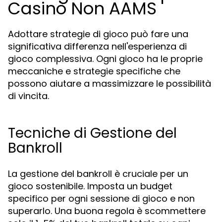
Casinò Non AAMS
Adottare strategie di gioco può fare una
significativa differenza nell'esperienza di
gioco complessiva. Ogni gioco ha le proprie
meccaniche e strategie specifiche che
possono aiutare a massimizzare le possibilità
di vincita.
Tecniche di Gestione del
Bankroll
La gestione del bankroll è cruciale per un
gioco sostenibile. Imposta un budget
specifico per ogni sessione di gioco e non
superarlo. Una buona regola è scommettere