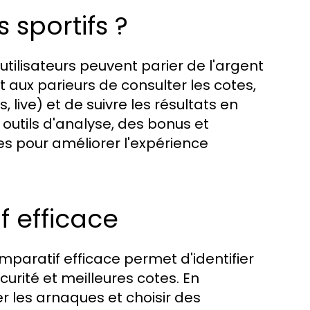
 sportifs ?
 utilisateurs peuvent parier de l'argent
 aux parieurs de consulter les cotes,
 live) et de suivre les résultats en
outils d'analyse, des bonus et
es pour améliorer l'expérience
 efficace
mparatif efficace permet d'identifier
écurité et meilleures cotes. En
er les arnaques et choisir des