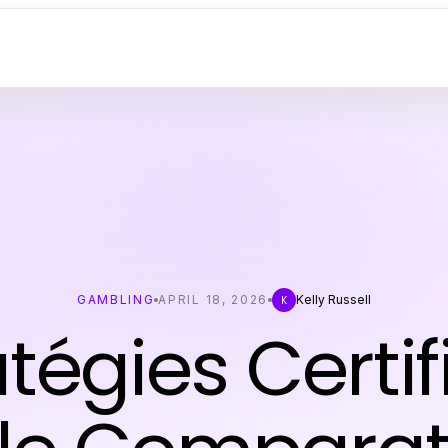
GAMBLING
APRIL 18, 2026
Kelly Russell
K
atégies Certif