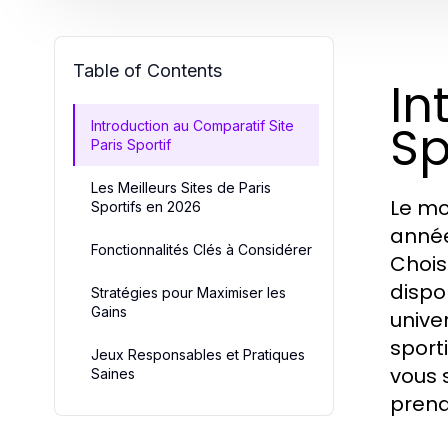
Table of Contents
In
Sp
Introduction au Comparatif Site
Paris Sportif
Les Meilleurs Sites de Paris
Le mo
Sportifs en 2026
année
Fonctionnalités Clés à Considérer
Chois
dispo
Stratégies pour Maximiser les
Gains
unive
sport
Jeux Responsables et Pratiques
vous 
Saines
prend