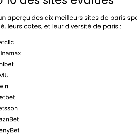
 10 des sites évalués
 un aperçu des dix meilleurs sites de paris sp
ité, leurs cotes, et leur diversité de paris :
tclic
inamax
nibet
MU
win
etbet
etsson
aznBet
enyBet