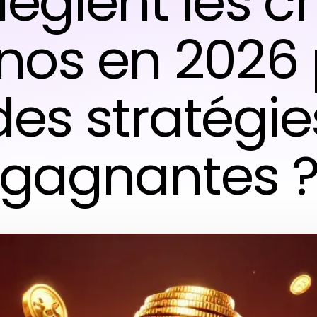
ilégient les c
nos en 2026
des stratégie
gagnantes 