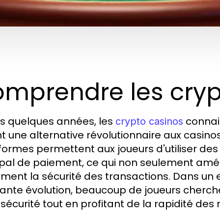
mprendre les cryp
s quelques années, les
connai
crypto casinos
nt une alternative révolutionnaire aux casinos
formes permettent aux joueurs d'utiliser 
ipal de paiement, ce qui non seulement améli
ment la sécurité des transactions. Dans u
ante évolution, beaucoup de joueurs cherche
 sécurité tout en profitant de la rapidité des 