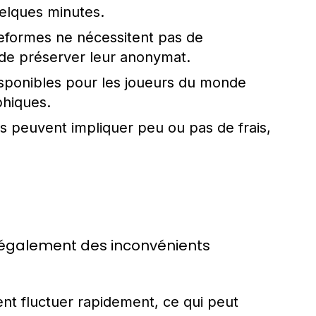
elques minutes.
formes ne nécessitent pas de
s de préserver leur anonymat.
isponibles pour les joueurs du monde
phiques.
s peuvent impliquer peu ou pas de frais,
e également des inconvénients
t fluctuer rapidement, ce qui peut