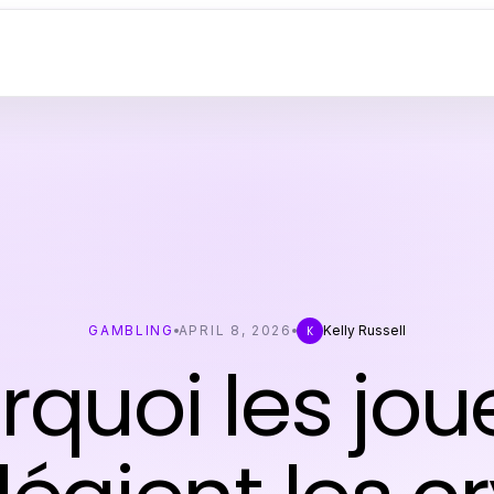
GAMBLING
APRIL 8, 2026
Kelly Russell
K
rquoi les jou