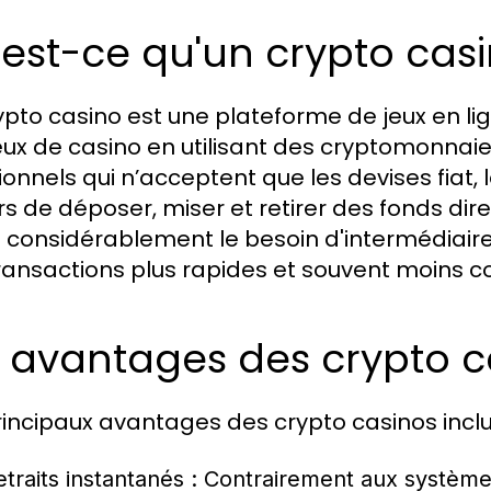
est-ce qu'un crypto casi
ypto casino est une plateforme de jeux en lig
eux de casino en utilisant des cryptomonnai
tionnels qui n’acceptent que les devises fiat
rs de déposer, miser et retirer des fonds di
t considérablement le besoin d'intermédiaires
ransactions plus rapides et souvent moins c
 avantages des crypto c
rincipaux avantages des crypto casinos inclu
etraits instantanés :
Contrairement aux systèmes 