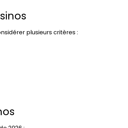
asinos
onsidérer plusieurs critères :
nos