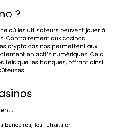
no ?
ne où les utilisateurs peuvent jouer à
es. Contrairement aux casinos
, les crypto casinos permettent aux
rectement en actifs numériques. Cela
 tels que les banques, offrant ainsi
oûteuses.
asinos
ent :
bancaires, les retraits en