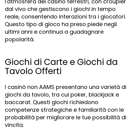
l'atmosfera dei casinò terrestri, con croupier
dal vivo che gestiscono i giochi in tempo
reale, consentendo interazioni tra i giocatori.
Questo tipo di gioco ha preso piede negli
ultimi anni e continua a guadagnare
popolarità.
Giochi di Carte e Giochi da
Tavolo Offerti
I casinò non AAMS presentano una varietà di
giochi da tavolo, tra cui poker, blackjack e
baccarat. Questi giochi richiedono
competenze strategiche e familiarità con le
probabilità per migliorare le tue possibilità di
vincita.