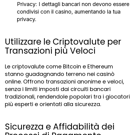
Privacy:
I dettagli bancari non devono essere
condivisi con il casino, aumentando la tua
privacy.
Utilizzare le Criptovalute per
Transazioni più Veloci
Le criptovalute come Bitcoin e Ethereum
stanno guadagnando terreno nei casinò
online. Offrono transazioni anonime e veloci,
senza i limiti imposti dai circuiti bancari
tradizionali, rendendole popolari tra i giocatori
più esperti e orientati alla sicurezza.
Sicurezza e Affidabilità dei