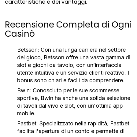
caratteristiche e dei vantaggi.
Recensione Completa di Ogni
Casinò
Betsson:
Con una lunga carriera nel settore
del gioco, Betsson offre una vasta gamma di
slot e giochi da tavolo, con un’interfaccia
utente intuitiva e un servizio clienti reattivo. I
bonus sono chiari e facili da comprendere.
Bwin:
Conosciuto per le sue scommesse
sportive, Bwin ha anche una solida selezione
di tavoli dal vivo e slot, con un'ottima app
mobile.
Fastbet:
Specializzato nella rapidità, Fastbet
facilita l'apertura di un conto e permette di