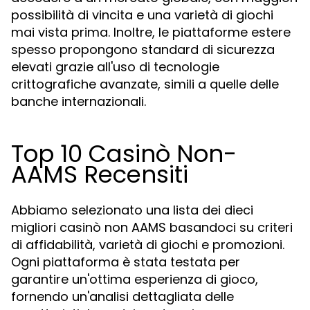
possibilità di vincita e una varietà di giochi
mai vista prima. Inoltre, le piattaforme estere
spesso propongono standard di sicurezza
elevati grazie all'uso di tecnologie
crittografiche avanzate, simili a quelle delle
banche internazionali.
Top 10 Casinò Non-
AAMS Recensiti
Abbiamo selezionato una lista dei dieci
migliori casinò non AAMS basandoci su criteri
di affidabilità, varietà di giochi e promozioni.
Ogni piattaforma è stata testata per
garantire un'ottima esperienza di gioco,
fornendo un'analisi dettagliata delle