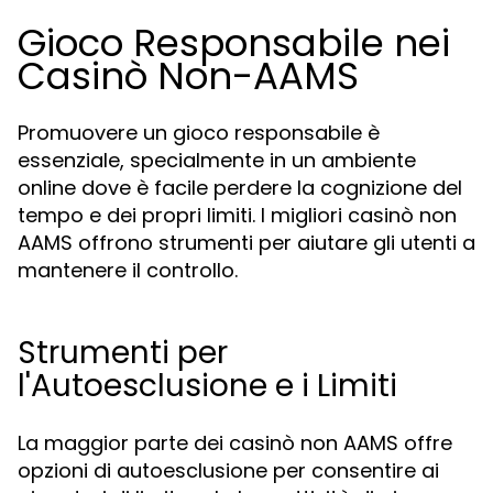
Gioco Responsabile nei
Casinò Non-AAMS
Promuovere un gioco responsabile è
essenziale, specialmente in un ambiente
online dove è facile perdere la cognizione del
tempo e dei propri limiti. I migliori casinò non
AAMS offrono strumenti per aiutare gli utenti a
mantenere il controllo.
Strumenti per
l'Autoesclusione e i Limiti
La maggior parte dei casinò non AAMS offre
opzioni di autoesclusione per consentire ai