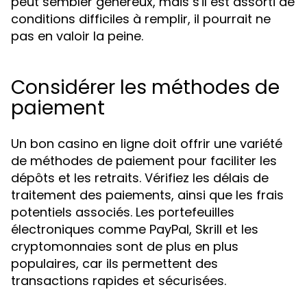
peut sembler généreux, mais s'il est assorti de
conditions difficiles à remplir, il pourrait ne
pas en valoir la peine.
Considérer les méthodes de
paiement
Un bon casino en ligne doit offrir une variété
de méthodes de paiement pour faciliter les
dépôts et les retraits. Vérifiez les délais de
traitement des paiements, ainsi que les frais
potentiels associés. Les portefeuilles
électroniques comme PayPal, Skrill et les
cryptomonnaies sont de plus en plus
populaires, car ils permettent des
transactions rapides et sécurisées.