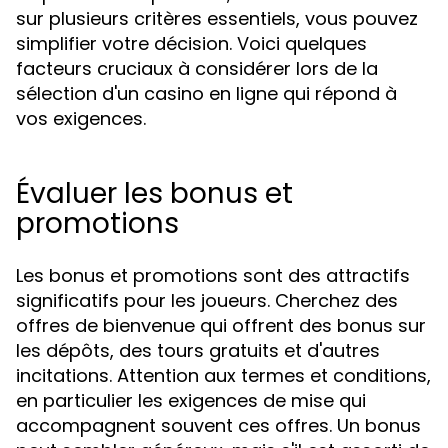
sur plusieurs critères essentiels, vous pouvez
simplifier votre décision. Voici quelques
facteurs cruciaux à considérer lors de la
sélection d'un casino en ligne qui répond à
vos exigences.
Évaluer les bonus et
promotions
Les bonus et promotions sont des attractifs
significatifs pour les joueurs. Cherchez des
offres de bienvenue qui offrent des bonus sur
les dépôts, des tours gratuits et d'autres
incitations. Attention aux termes et conditions,
en particulier les exigences de mise qui
accompagnent souvent ces offres. Un bonus