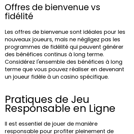
Offres de bienvenue vs
fidélité
Les offres de bienvenue sont idéales pour les
nouveaux joueurs, mais ne négligez pas les
programmes de fidélité qui peuvent générer
des bénéfices continus à long terme.
Considérez l'ensemble des bénéfices à long
terme que vous pouvez réaliser en devenant
un joueur fidèle à un casino spécifique.
Pratiques de Jeu
Responsable en Ligne
Il est essentiel de jouer de manière
responsable pour profiter pleinement de