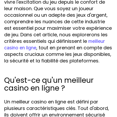
vivre l'excitation du jeu depuis le confort de
leur maison. Que vous soyez un joueur
occasionnel ou un adepte des jeux d'argent,
comprendre les nuances de cette industrie
est essentiel pour maximiser votre expérience
de jeu. Dans cet article, nous explorerons les
critères essentiels qui définissent le
meilleur
, tout en prenant en compte des
casino en ligne
aspects cruciaux comme les jeux disponibles,
la sécurité et la fiabilité des plateformes.
Qu'est-ce qu'un meilleur
casino en ligne ?
Un meilleur casino en ligne est défini par
plusieurs caractéristiques clés. Tout d'abord,
ils doivent offrir un environnement sécurisé