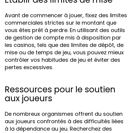
Avant de commencer à jouer, fixez des limites
commerciales strictes sur le montant que
vous êtes prêt à perdre. En utilisant des outils
de gestion de compte mis à disposition par
les casinos, tels que des limites de dépôt, de
mise ou de temps de jeu, vous pouvez mieux
contrôler vos habitudes de jeu et éviter des
pertes excessives.
Ressources pour le soutien
aux joueurs
De nombreux organismes offrent du soutien
aux joueurs confrontés à des difficultés liées
à la dépendance au jeu. Recherchez des