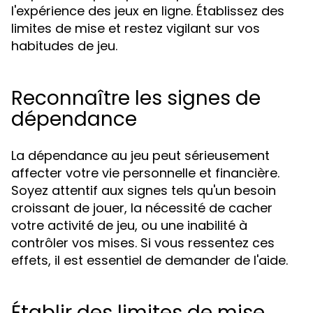
l'expérience des jeux en ligne. Établissez des
limites de mise et restez vigilant sur vos
habitudes de jeu.
Reconnaître les signes de
dépendance
La dépendance au jeu peut sérieusement
affecter votre vie personnelle et financière.
Soyez attentif aux signes tels qu'un besoin
croissant de jouer, la nécessité de cacher
votre activité de jeu, ou une inabilité à
contrôler vos mises. Si vous ressentez ces
effets, il est essentiel de demander de l'aide.
Établir des limites de mise