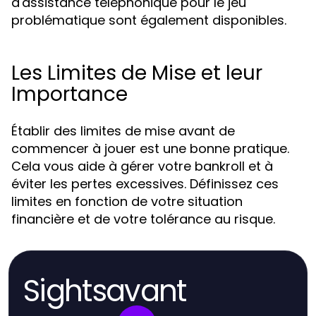
d'assistance téléphonique pour le jeu
problématique sont également disponibles.
Les Limites de Mise et leur
Importance
Établir des limites de mise avant de
commencer à jouer est une bonne pratique.
Cela vous aide à gérer votre bankroll et à
éviter les pertes excessives. Définissez ces
limites en fonction de votre situation
financière et de votre tolérance au risque.
Sightsavant