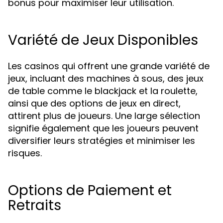
bonus pour maximiser leur utilisation.
Variété de Jeux Disponibles
Les casinos qui offrent une grande variété de
jeux, incluant des machines à sous, des jeux
de table comme le blackjack et la roulette,
ainsi que des options de jeux en direct,
attirent plus de joueurs. Une large sélection
signifie également que les joueurs peuvent
diversifier leurs stratégies et minimiser les
risques.
Options de Paiement et
Retraits